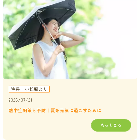
貧血・低血糖・疲れやすさ
分子整合栄養医学／オーソモレキュラーとは
提携医療機関
オフィスワークの体の悩み
分子整合栄養医学／オーソモレキュラーの血液検査と栄養療法
ニュース＆ブログ
の流れ
家事・育児でたまる体の疲れ
採用情報
体調不良で異常無しといわれてしまうのは？
年齢とともに変わる体調サポート
はじめての栄養相談はこちら
血液検査でわかるあなたの健康サイン
院長 小松原より
分子整合栄養医学を勉強したい方に
2026/07/21
熱中症対策と予防｜夏を元気に過ごすために
もっと見る