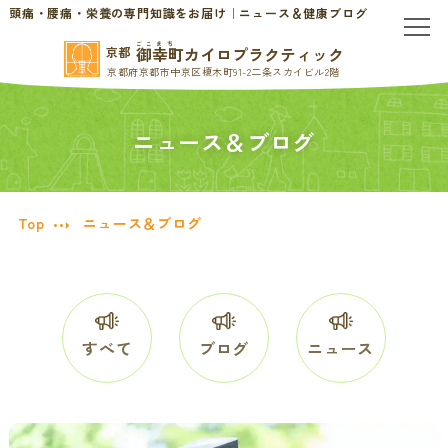
頭痛・腰痛・栄養の専門知識をお届け｜ニュース＆健康ブログ
ごこまち
御幸町カイロプラクティック
京都
京都府京都市中京区榎木町91-2二条スカイビル2階
TOP
ニュース＆ブログ
当院のご案内
当院について
お問い合わせ
Top
ニュース＆ブログ
初めての方へ
料金表・会員制度
慢性的なお悩みの方へ
すべて
ブログ
ニュース
慢性的な頭痛・首こり
患者様の声
腰痛・ぎっくり腰
分子栄養学/オーソモレキュラー