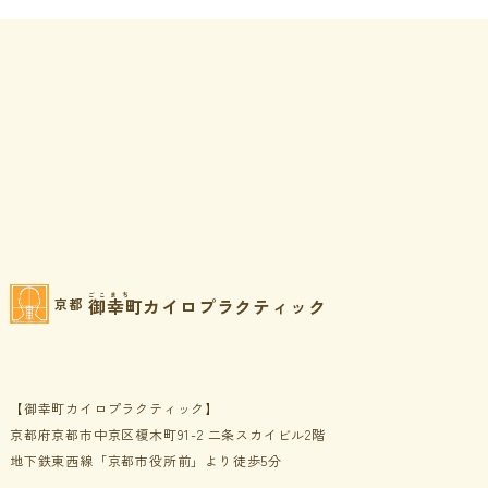
ごこまち
御幸町カイロプラクティック
京都
【御幸町カイロプラクティック】
京都府京都市中京区榎木町91-2 二条スカイビル2階
地下鉄東西線「京都市役所前」より徒歩5分