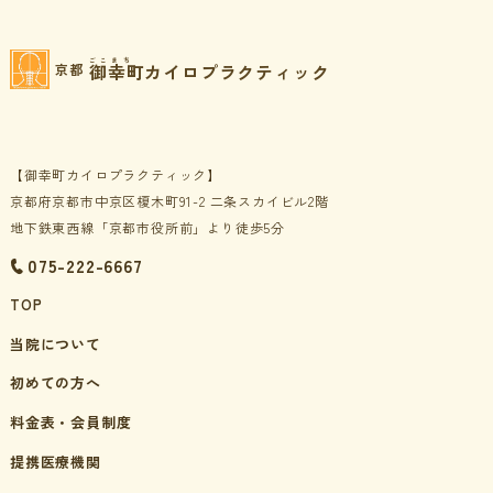
ごこまち
御幸町カイロプラクティック
京都
【御幸町カイロプラクティック】
京都府京都市中京区榎木町91-2 二条スカイビル2階
地下鉄東西線「京都市役所前」より徒歩5分
075-222-6667
TOP
当院について
初めての方へ
料金表・会員制度
提携医療機関