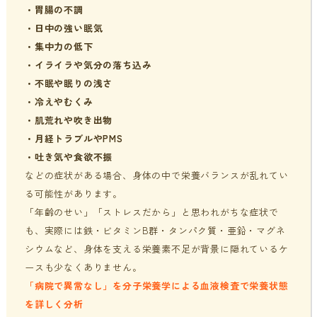
・胃腸の不調
・日中の強い眠気
・集中力の低下
・イライラや気分の落ち込み
・不眠や眠りの浅さ
・冷えやむくみ
・肌荒れや吹き出物
・月経トラブルやPMS
・吐き気や食欲不振
などの症状がある場合、身体の中で栄養バランスが乱れてい
る可能性があります。
「年齢のせい」「ストレスだから」と思われがちな症状で
も、実際には鉄・ビタミンB群・タンパク質・亜鉛・マグネ
シウムなど、身体を支える栄養素不足が背景に隠れているケ
ースも少なくありません。
「病院で異常なし」を
分子栄養学による血液検査で栄養状態
を詳しく分析