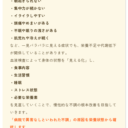
・
朝起きられない
・
集中力が続かない
・
イライラしやすい
・
頭痛やめまいがある
・
不眠や眠りの浅さがある
・
肌荒れや冷えが続く
など、一見バラバラに見える症状でも、栄養不足や代謝低下
が関係していることがあります。
血液検査によって身体の状態を「見える化」し、
・
食事内容
・
生活習慣
・
睡眠
・
ストレス状態
・
必要な栄養素
を見直していくことで、慢性的な不調の根本改善を目指して
いきます。
「病院で異常なしといわれた不調」の原因を栄養状態から確
認します