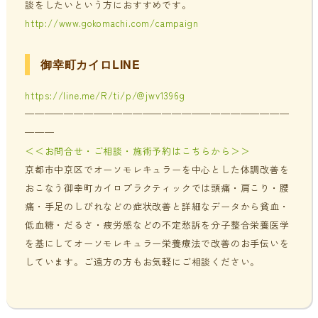
談をしたいという方におすすめです。
http://www.gokomachi.com/campaign
御幸町カイロLINE
https://line.me/R/ti/p/@jwv1396g
———————————————————————————
———
＜＜お問合せ・ご相談・施術予約はこちらから＞＞
京都市中京区でオーソモレキュラーを中心とした体調改善を
おこなう御幸町カイロプラクティックでは頭痛・肩こり・腰
痛・手足のしびれなどの症状改善と詳細なデータから貧血・
低血糖・だるさ・疲労感などの不定愁訴を分子整合栄養医学
を基にしてオーソモレキュラー栄養療法で改善のお手伝いを
しています。ご遠方の方もお気軽にご相談ください。