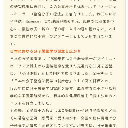
の研究成果に着目し、この栄養療法を体系化して「オーソモ
レキュラー（整合分子）療法」と名付けました。1968年には
科学誌「Science」にて理論が発表され、現在では欧米を中
心に、慢性疲労・貧血・低血糖・自律神経の乱れなど、さま
ざまな慢性的な不調へのアプローチとして活用されていま
す。
日本における分子栄養学の誕生と広がり
日本の分子栄養学は、1980年代に金子雅俊博士がライナス・
ポーリング博士から直接指導を受けた先進的な知見を基盤
に、「KYB運動」として国内で広まりました。金子博士は
「日本の分子整合栄養学の創始者」として高く評価され、
1985年には分子栄養学研究所を設立。血液検査に基づいた科
学的な栄養素解析から、根本的な健康改善を目指す独自のメ
ソッドを確立しました。
その後、金子博士の教えは溝口徹医師や柏崎良子医師など多
くの著名な医師・専門家に受け継がれ、全国の臨床現場で分
子栄養学が幅広く実践されています。現在では、分子栄養学