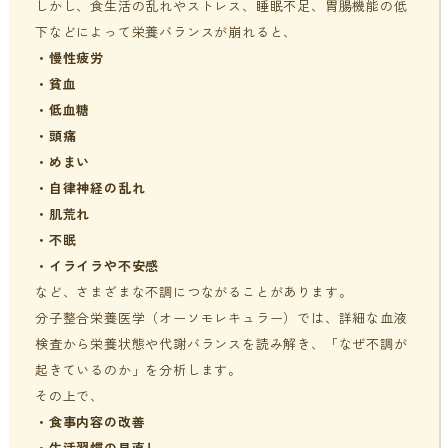
しかし、食生活の乱れやストレス、睡眠不足、胃腸機能の低
下などによって栄養バランスが崩れると、
・慢性疲労
・貧血
・低血糖
・頭痛
・めまい
・自律神経の乱れ
・肌荒れ
・不眠
・イライラや不安感
など、さまざまな不調につながることがあります。
分子整合栄養医学（オーソモレキュラー）では、詳細な血液
検査から栄養状態や代謝バランスを読み解き、「なぜ不調が
起きているのか」を分析します。
その上で、
・食事内容の改善
・生活習慣の見直し