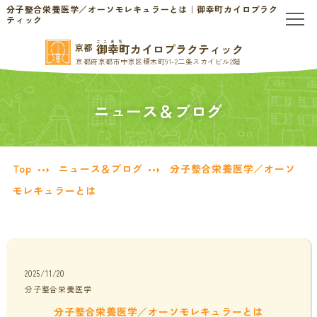
分子整合栄養医学／オーソモレキュラーとは｜御幸町カイロプラク
ティック
ごこまち
御幸町カイロプラクティック
京都
TOP
京都府京都市中京区榎木町91-2二条スカイビル2階
当院のご案内
ニュース＆ブログ
当院について
お問い合わせ
Top
ニュース＆ブログ
分子整合栄養医学／オーソ
初めての方へ
料金表・会員制度
モレキュラーとは
慢性的なお悩みの方へ
慢性的な頭痛・首こり
患者様の声
2025/11/20
分子整合栄養医学
腰痛・ぎっくり腰
分子栄養学/オーソモレキュラー
分子整合栄養医学／オーソモレキュラーとは