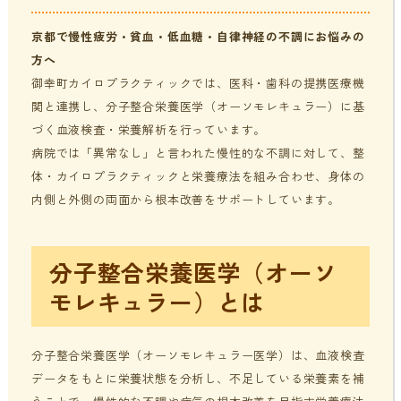
貧血・低血糖・疲れやすさ
分子整合栄養医学／オーソモレキュラーとは
提携医療機関
京都で慢性疲労・貧血・低血糖・自律神経の不調にお悩みの
方へ
オフィスワークの体の悩み
分子整合栄養医学／オーソモレキュラーの血液検査と栄養療法
ニュース＆ブログ
御幸町カイロプラクティックでは、医科・歯科の提携医療機
の流れ
関と連携し、分子整合栄養医学（オーソモレキュラー）に基
づく血液検査・栄養解析を行っています。
家事・育児でたまる体の疲れ
採用情報
病院では「異常なし」と言われた慢性的な不調に対して、整
体調不良で異常無しといわれてしまうのは？
体・カイロプラクティックと栄養療法を組み合わせ、身体の
年齢とともに変わる体調サポート
内側と外側の両面から根本改善をサポートしています。
はじめての栄養相談はこちら
血液検査でわかるあなたの健康サイン
分子整合栄養医学を勉強したい方に
分子整合栄養医学（オーソ
モレキュラー）とは
分子整合栄養医学（オーソモレキュラー医学）は、血液検査
データをもとに栄養状態を分析し、不足している栄養素を補