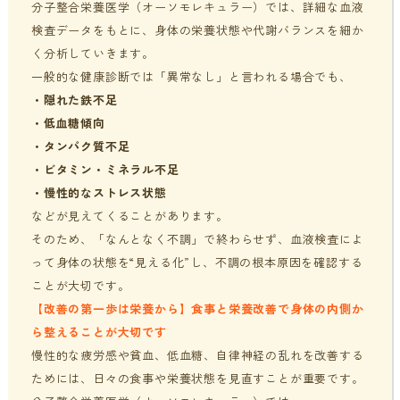
分子整合栄養医学（オーソモレキュラー）では、詳細な血液
検査データをもとに、身体の栄養状態や代謝バランスを細か
く分析していきます。
一般的な健康診断では「異常なし」と言われる場合でも、
・
隠れた鉄不足
・
低血糖傾向
・
タンパク質不足
・
ビタミン・ミネラル不足
・
慢性的なストレス状態
などが見えてくることがあります。
そのため、「なんとなく不調」で終わらせず、血液検査によ
って身体の状態を“見える化”し、不調の根本原因を確認する
ことが大切です。
【改善の第一歩は栄養から】
食事と栄養改善で身体の内側か
ら整えることが大切です
慢性的な疲労感や貧血、低血糖、自律神経の乱れを改善する
ためには、日々の食事や栄養状態を見直すことが重要です。