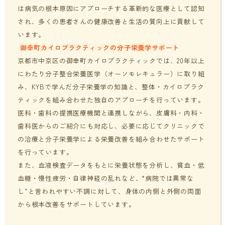
は病気の根本原因にアプローチする革新的な医療として認知
され、多くの患者さんの健康改善と生活の質向上に貢献して
います。
御幸町カイロプラクティックの分子栄養学サポート
京都市中京区の御幸町カイロプラクティックでは、20年以上
にわたり分子整合栄養医学（オーソモレキュラー）に取り組
み、KYBで学んだ分子栄養学の知識と、整体・カイロプラク
ティックを組み合わせた独自のアプローチを行っています。
医科・歯科の提携医療機関と連携しながら、皮膚科・内科・
歯科医からのご紹介にも対応し、必要に応じてクリニックで
の治療と分子栄養学による栄養改善を組み合わせたサポート
を行っています。
また、血液検査データをもとに栄養状態を分析し、貧血・低
血糖・慢性疲労・自律神経の乱れなど、“病院では異常な
し”と言われやすい不調に対して、身体の内側と外側の両面
から根本改善をサポートしています。