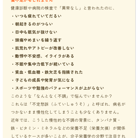
健康診断や病院の検査で「異常なし」と言われたのに、
・いつも疲れていてだるい
・
朝起きるのがつらい
・
日中も眠気が抜けない
・
頭痛やめまいを繰り返す
・
肌荒れやアトピーが改善しない
・
動悸や不安感、イライラがある
・
不眠や集中力低下が続いている
・
貧血・低血糖・鉄欠乏を指摘された
・
子どもの成長や発育が気になる
・
スポーツや勉強のパフォーマンスが上がらない
このような「なんとなく不調」で悩んでいませんか？
これらは「不定愁訴（ふていしゅうそ）」と呼ばれ、病名が
つかないまま慢性化してしまうことも少なくありません。
近年では、こうした慢性的な不調の背景に、タンパク質・
鉄・ビタミン・ミネラルなどの栄養不足（栄養欠損）が関係
しているケースが多いことが、分子栄養学の分野で注目され