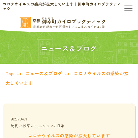
コロナウイルスの感染が拡大しています｜御幸町カイロプラクティ
ック
ごこまち
御幸町カイロプラクティック
京都
TOP
京都府京都市中京区榎木町91-2二条スカイビル2階
当院のご案内
ニュース＆ブログ
当院について
お問い合わせ
Top
ニュース＆ブログ
コロナウイルスの感染が拡
初めての方へ
料金表・会員制度
大しています
慢性的なお悩みの方へ
慢性的な頭痛・首こり
患者様の声
2020/04/11
院長 小松原より,スタッフの日常
腰痛・ぎっくり腰
分子栄養学/オーソモレキュラー
コロナウイルスの感染が拡大しています