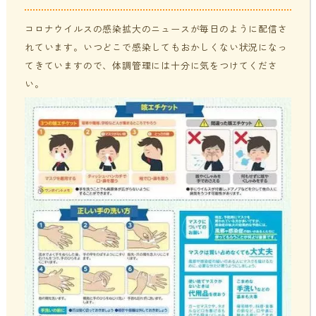
貧血・低血糖・疲れやすさ
分子整合栄養医学／オーソモレキュラーとは
提携医療機関
コロナウイルスの感染拡大のニュースが毎日のように配信さ
れています。いつどこで感染してもおかしくない状況になっ
オフィスワークの体の悩み
分子整合栄養医学／オーソモレキュラーの血液検査と栄養療法
ニュース＆ブログ
てきていますので、体調管理には十分に気をつけてくださ
の流れ
い。
家事・育児でたまる体の疲れ
採用情報
体調不良で異常無しといわれてしまうのは？
年齢とともに変わる体調サポート
はじめての栄養相談はこちら
血液検査でわかるあなたの健康サイン
分子整合栄養医学を勉強したい方に