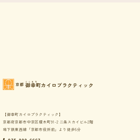
ごこまち
御幸町カイロプラクティック
京都
【御幸町カイロプラクティック】
京都府京都市中京区榎木町91-2 二条スカイビル2階
地下鉄東西線「京都市役所前」より徒歩5分