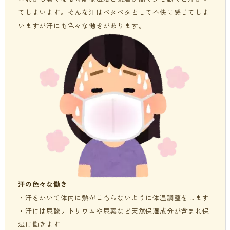
てしまいます。そんな汗はベタベタとして不快に感じてしま
貧血・低血糖・疲れやすさ
分子整合栄養医学／オーソモレキュラーとは
提携医療機関
いますが汗にも色々な働きがあります。
オフィスワークの体の悩み
分子整合栄養医学／オーソモレキュラーの血液検査と栄養療法
ニュース＆ブログ
の流れ
家事・育児でたまる体の疲れ
採用情報
体調不良で異常無しといわれてしまうのは？
年齢とともに変わる体調サポート
はじめての栄養相談はこちら
血液検査でわかるあなたの健康サイン
分子整合栄養医学を勉強したい方に
汗の色々な働き
・汗をかいて体内に熱がこもらないように体温調整をします
・汗には尿酸ナトリウムや尿素など天然保湿成分が含まれ保
湿に働きます