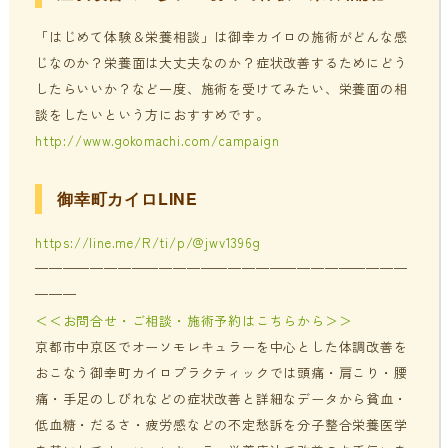
「はじめて体験＆栄養相談」は御幸カイロの施術がどんな感
じなのか？栄養面は大丈夫なのか？症状改善するためにどう
したらいいか？など一度、施術を受けてみたい、栄養面の相
談をしたいという方におすすめです。
http://www.gokomachi.com/campaign
御幸町カイロLINE
https://line.me/R/ti/p/@jwv1396g
———————————————————————————
———
＜＜お問合せ・ご相談・施術予約はこちらから＞＞
京都市中京区でオーソモレキュラーを中心とした体調改善を
おこなう御幸町カイロプラクティックでは頭痛・肩こり・腰
痛・手足のしびれなどの症状改善と詳細なデータから貧血・
低血糖・だるさ・疲労感などの不定愁訴を分子整合栄養医学