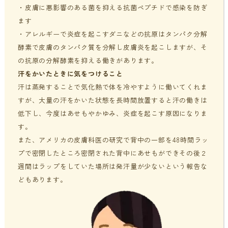
・皮膚に悪影響のある菌を抑える抗菌ペプチドで感染を防ぎ
ます
・アレルギーで炎症を起こすダニなどの抗原はタンパク分解
酵素で皮膚のタンパク質を分解し皮膚炎を起こしますが、そ
の抗原の分解酵素を抑える働きがあります。
汗をかいたときに気をつけること
汗は蒸発することで気化熱で体を冷やすように働いてくれま
すが、大量の汗をかいた状態を長時間放置すると汗の働きは
低下し、今度はあせもやかゆみ、炎症を起こす原因になりま
す。
また、アメリカの皮膚科医の研究で背中の一部を48時間ラッ
プで密閉したところ密閉された背中にあせもができその後２
週間はラップをしていた場所は発汗量が少ないという報告な
どもあります。