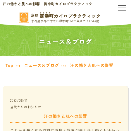
汗の働きと肌への影響｜御幸町カイロプラクティック
ごこまち
御幸町カイロプラクティック
京都
京都府京都市中京区榎木町91-2二条スカイビル2階
TOP
ニュース＆ブログ
当院のご案内
当院について
お問い合わせ
Top
ニュース＆ブログ
汗の働きと肌への影響
初めての方へ
料金表・会員制度
慢性的なお悩みの方へ
2020/06/11
当院からのお知らせ
慢性的な頭痛・首こり
患者様の声
汗の働きと肌への影響
腰痛・ぎっくり腰
分子栄養学/オーソモレキュラー
これから暑くなる時期は湿度と気温が高く少し動くと汗かい