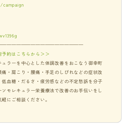
m/campaign
jwv1396g
——————————————————
術予約はこちらから＞＞
キュラーを中心とした体調改善をおこなう御幸町
頭痛・肩こり・腰痛・手足のしびれなどの症状改
・低血糖・だるさ・疲労感などの不定愁訴を分子
ーソモレキュラー栄養療法で改善のお手伝いをし
気軽にご相談ください。