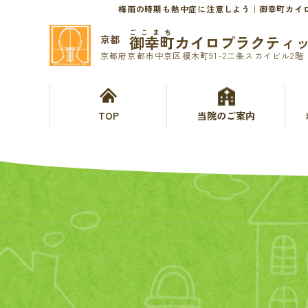
梅雨の時期も熱中症に注意しよう｜御幸町カイ
ごこまち
御幸町カイロプラクティ
京都
京都府京都市中京区榎木町91-2二条スカイビル2階
TOP
当院のご案内