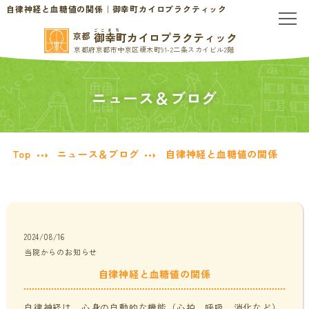
自律神経と血糖値の関係｜御幸町カイロプラクティック
ごこまち
御幸町カイロプラクティック
京都
京都府京都市中京区榎木町91-2二条スカイビル2階
TOP
ニュース＆ブログ
当院のご案内
当院について
お問い合わせ
Top
ニュース＆ブログ
自律神経と血糖値の関係
初めての方へ
料金表・会員制度
慢性的なお悩みの方へ
2024/08/16
当院からのお知らせ
慢性的な頭痛・首こり
患者様の声
自律神経と血糖値の関係
腰痛・ぎっくり腰
分子栄養学/オーソモレキュラー
自律神経は、心身の自動的な機能（心拍、呼吸、消化など）