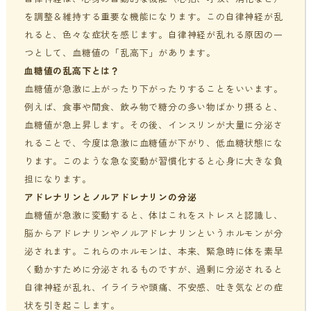
を調整＆維持する重要な機能になります。この自律神経が乱
貧血・低血糖・疲れやすさ
分子整合栄養医学／オーソモレキュラーとは
提携医療機関
れると、色々な症状を感じます。自律神経が乱れる原因の一
つとして、血糖値の「乱高下」があります。
オフィスワークの体の悩み
分子整合栄養医学／オーソモレキュラーの血液検査と栄養療法
ニュース＆ブログ
血糖値の乱高下とは？
の流れ
血糖値が急激に上がったり下がったりすることをいいます。
家事・育児でたまる体の疲れ
採用情報
例えば、食事や間食、飲み物で糖分の多い物ばかり摂ると、
体調不良で異常無しといわれてしまうのは？
血糖値が急上昇します。その後、インスリンが大量に分泌さ
年齢とともに変わる体調サポート
れることで、今度は急激に血糖値が下がり、低血糖状態にな
はじめての栄養相談はこちら
ります。このような急な変動が習慣化すると心身に大きな負
担になります。
血液検査でわかるあなたの健康サイン
アドレナリンとノルアドレナリンの分泌
分子整合栄養医学を勉強したい方に
血糖値が急激に変動すると、体はこれをストレスと認識し、
脳からアドレナリンやノルアドレナリンというホルモンが分
泌されます。これらのホルモンは、本来、緊急時に体を素早
く動かすために分泌されるものですが、過剰に分泌されると
自律神経が乱れ、イライラや頭痛、不安感、吐き気などの症
状を引き起こします。