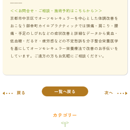
———
＜＜お問合せ・ご相談・施術予約はこちらから＞＞
京都市中京区でオーソモレキュラーを中心とした体調改善を
おこなう御幸町カイロプラクティックでは頭痛・肩こり・腰
痛・手足のしびれなどの症状改善と詳細なデータから貧血・
低血糖・だるさ・疲労感などの不定愁訴を分子整合栄養医学
を基にしてオーソモレキュラー栄養療法で改善のお手伝いを
しています。ご遠方の方もお気軽にご相談ください。
一覧へ戻る
戻る
次へ
カテゴリー