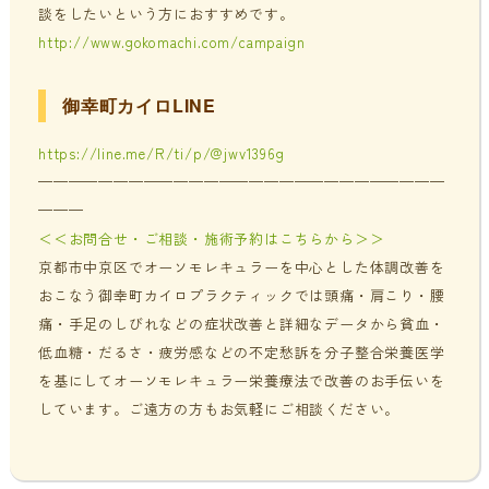
談をしたいという方におすすめです。
http://www.gokomachi.com/campaign
御幸町カイロLINE
https://line.me/R/ti/p/@jwv1396g
———————————————————————————
———
＜＜お問合せ・ご相談・施術予約はこちらから＞＞
京都市中京区でオーソモレキュラーを中心とした体調改善を
おこなう御幸町カイロプラクティックでは頭痛・肩こり・腰
痛・手足のしびれなどの症状改善と詳細なデータから貧血・
低血糖・だるさ・疲労感などの不定愁訴を分子整合栄養医学
を基にしてオーソモレキュラー栄養療法で改善のお手伝いを
しています。ご遠方の方もお気軽にご相談ください。