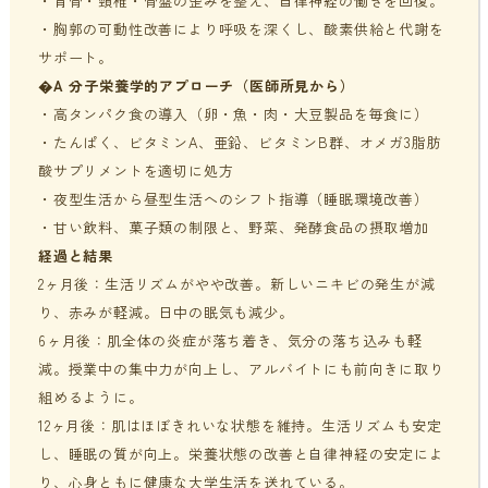
・背骨・頸椎・骨盤の歪みを整え、自律神経の働きを回復。
・胸郭の可動性改善により呼吸を深くし、酸素供給と代謝を
サポート。
�A 分子栄養学的アプローチ（医師所見から）
・高タンパク食の導入（卵・魚・肉・大豆製品を毎食に）
・たんぱく、ビタミンA、亜鉛、ビタミンB群、オメガ3脂肪
酸サプリメントを適切に処方
・夜型生活から昼型生活へのシフト指導（睡眠環境改善）
・甘い飲料、菓子類の制限と、野菜、発酵食品の摂取増加
経過と結果
2ヶ月後：生活リズムがやや改善。新しいニキビの発生が減
り、赤みが軽減。日中の眠気も減少。
6ヶ月後：肌全体の炎症が落ち着き、気分の落ち込みも軽
減。授業中の集中力が向上し、アルバイトにも前向きに取り
組めるように。
12ヶ月後：肌はほぼきれいな状態を維持。生活リズムも安定
し、睡眠の質が向上。栄養状態の改善と自律神経の安定によ
り、心身ともに健康な大学生活を送れている。