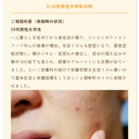
た20代男性大学生の例
貧血・低血糖・疲れやすさ
分子整合栄養医学／オーソモレキュラーとは
提携医療機関
ご相談内容（来院時の状況）
オフィスワークの体の悩み
分子整合栄養医学／オーソモレキュラーの血液検査と栄養療法
ニュース＆ブログ
20代男性大学生
の流れ
一人暮らしを始めてから食生活が偏り、コンビニやファスト
家事・育児でたまる体の疲れ
フード中心の食事が増加。生活リズムも夜型になり、昼夜逆
採用情報
転状態に。顔のニキビ・肌荒れが悪化し、気分の落ち込みや
体調不良で異常無しといわれてしまうのは？
集中力の低下も見られ、授業やアルバイトにも支障が出てい
年齢とともに変わる体調サポート
ました。えいご皮膚科の紹介で栄養状態＆生活リズム悪いの
はじめての栄養相談はこちら
で基本生活と栄養指導をしてほしいと御幸町カイロに来院さ
血液検査でわかるあなたの健康サイン
れました。
分子整合栄養医学を勉強したい方に