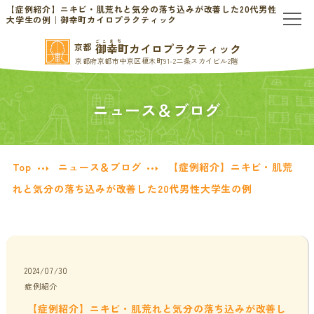
【症例紹介】ニキビ・肌荒れと気分の落ち込みが改善した20代男性
大学生の例｜御幸町カイロプラクティック
ごこまち
御幸町カイロプラクティック
京都
TOP
京都府京都市中京区榎木町91-2二条スカイビル2階
当院のご案内
ニュース＆ブログ
当院について
お問い合わせ
Top
ニュース＆ブログ
【症例紹介】ニキビ・肌荒
初めての方へ
料金表・会員制度
れと気分の落ち込みが改善した20代男性大学生の例
慢性的なお悩みの方へ
慢性的な頭痛・首こり
患者様の声
2024/07/30
症例紹介
腰痛・ぎっくり腰
分子栄養学/オーソモレキュラー
【症例紹介】ニキビ・肌荒れと気分の落ち込みが改善し