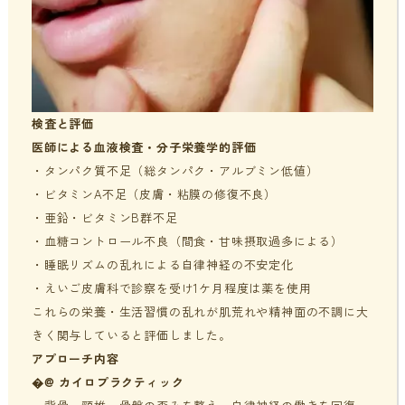
検査と評価
医師による血液検査・分子栄養学的評価
・タンパク質不足（総タンパク・アルブミン低値）
・ビタミンA不足（皮膚・粘膜の修復不良）
・亜鉛・ビタミンB群不足
・血糖コントロール不良（間食・甘味摂取過多による）
・睡眠リズムの乱れによる自律神経の不安定化
・えいご皮膚科で診察を受け1ケ月程度は薬を使用
これらの栄養・生活習慣の乱れが肌荒れや精神面の不調に大
きく関与していると評価しました。
アプローチ内容
�@ カイロプラクティック