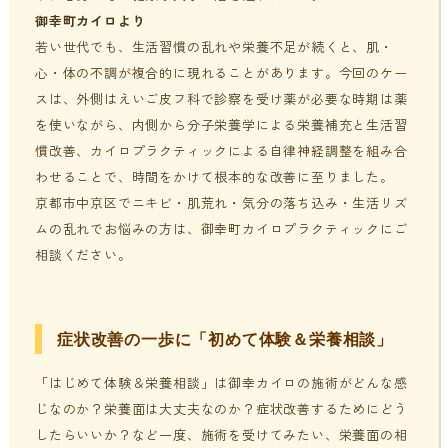
御幸町カイロより
若い世代でも、生活習慣の乱れや栄養不足が続くと、肌・
心・体の不調が複合的に現れることがあります。今回のケー
スは、外側はえいご皮フ科で診察を受け薬が必要な時期は薬
を使いながら、内側から分子栄養学による栄養補充と生活習
慣改善、カイロプラクティックによる自律神経調整を組み合
わせることで、時間をかけて根本的な改善に至りました。
京都市中京区でニキビ・肌荒れ・気分の落ち込み・生活リズ
ムの乱れでお悩みの方は、御幸町カイロプラクティックにご
相談ください。
症状改善の一歩に「初めて体験＆栄養相談」
「はじめて体験＆栄養相談」は御幸カイロの施術がどんな感
じなのか？栄養面は大丈夫なのか？症状改善するためにどう
したらいいか？など一度、施術を受けてみたい、栄養面の相