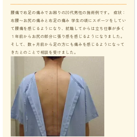
貧血・低血糖・疲れやすさ
分子整合栄養医学／オーソモレキュラーとは
提携医療機関
腰痛で右足の痛みでお困りの20代男性の施術例です。 症状：
右腰〜お尻の痛みと右足の痛み 学生の頃にスポーツをしてい
オフィスワークの体の悩み
分子整合栄養医学／オーソモレキュラーの血液検査と栄養療法
ニュース＆ブログ
て腰痛を感じるようになり、就職してからは立ち仕事が多く
の流れ
１年前からお尻の部分に張り感を感じるようになりました。
そして、数ヶ月前から足の方にも痛みを感じるようになって
家事・育児でたまる体の疲れ
採用情報
きたとのことで相談を受けました。
体調不良で異常無しといわれてしまうのは？
年齢とともに変わる体調サポート
はじめての栄養相談はこちら
血液検査でわかるあなたの健康サイン
分子整合栄養医学を勉強したい方に