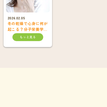
2026.02.05
冬の乾燥で心身に何が
起こる？分子栄養学
（オーソモレキュラ
もっと見る
ー）からみた不調と対
策