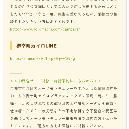
じなのか？栄養面は大丈夫なのか？症状改善するためにどう
したらいいか？など一度、施術を受けてみたい、栄養面の相
談をしたいという方におすすめです。
http://www.gokomachi.com/campaign
御幸町カイロLINE
https://line.me/R/ti/p/@jwv1396g
———————————————————————————
———
＜＜お問合せ・ご相談・施術予約はこちらから＞＞
京都市中京区でオーソモレキュラーを中心とした体調改善を
おこなう御幸町カイロプラクティックでは頭痛・肩こり・腰
痛・手足のしびれなどの症状改善と詳細なデータから貧血・
低血糖・だるさ・疲労感などの不定愁訴を分子整合栄養医学
を基にしてオーソモレキュラー栄養療法で改善のお手伝いを
しています。ご遠方の方もお気軽にご相談ください。