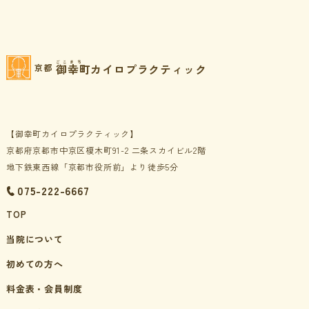
ごこまち
御幸町カイロプラクティック
京都
【御幸町カイロプラクティック】
京都府京都市中京区榎木町91-2 二条スカイビル2階
地下鉄東西線「京都市役所前」より徒歩5分
075-222-6667
TOP
当院について
初めての方へ
料金表・会員制度