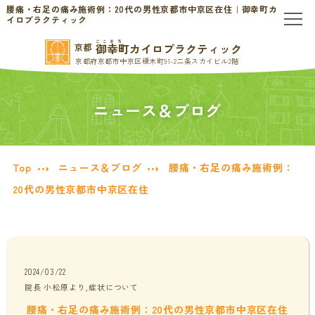
腰痛・右足の痛み施術例：20代の男性京都市中京区在住｜御幸町カ
イロプラクティック
ごこまち
御幸町カイロプラクティック
京都
TOP
京都府京都市中京区榎木町91-2二条スカイビル2階
当院のご案内
ニュース＆ブログ
当院について
お問い合わせ
Top
ニュース＆ブログ
腰痛・右足の痛み施術例：
初めての方へ
料金表・会員制度
20代の男性京都市中京区在住
慢性的なお悩みの方へ
慢性的な頭痛・首こり
患者様の声
2024/03/22
院長 小松原より,症状について
腰痛・ぎっくり腰
分子栄養学/オーソモレキュラー
腰痛・右足の痛み施術例：20代の男性京都市中京区在住