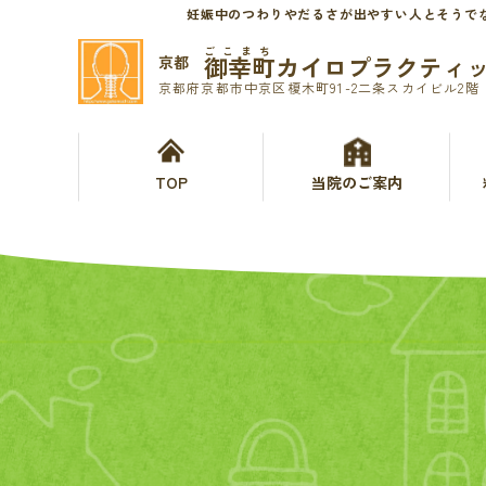
妊娠中のつわりやだるさが出やすい人とそうで
ごこまち
御幸町カイロプラクティ
京都
京都府京都市中京区榎木町91-2二条スカイビル2階
TOP
当院のご案内