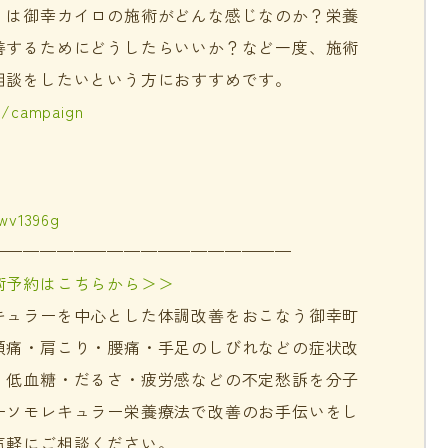
」は御幸カイロの施術がどんな感じなのか？栄養
善するためにどうしたらいいか？など一度、施術
相談をしたいという方におすすめです。
m/campaign
jwv1396g
——————————————————
術予約はこちらから＞＞
キュラーを中心とした体調改善をおこなう御幸町
頭痛・肩こり・腰痛・手足のしびれなどの症状改
・低血糖・だるさ・疲労感などの不定愁訴を分子
ーソモレキュラー栄養療法で改善のお手伝いをし
気軽にご相談ください。