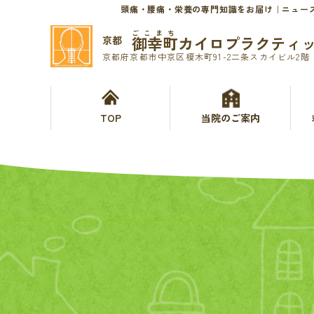
頭痛・腰痛・栄養の専門知識をお届け｜ニュー
ごこまち
御幸町カイロプラクティ
京都
京都府京都市中京区榎木町91-2二条スカイビル2階
TOP
当院のご案内