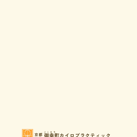
ごこまち
御幸町カイロプラクティック
京都