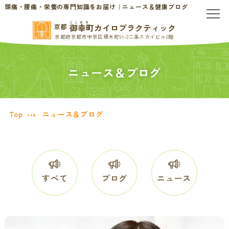
頭痛・腰痛・栄養の専門知識をお届け｜ニュース＆健康ブログ
ごこまち
御幸町カイロプラクティック
京都
京都府京都市中京区榎木町91-2二条スカイビル2階
TOP
ニュース＆ブログ
当院のご案内
当院について
お問い合わせ
Top
ニュース＆ブログ
初めての方へ
料金表・会員制度
慢性的なお悩みの方へ
すべて
ブログ
ニュース
慢性的な頭痛・首こり
患者様の声
腰痛・ぎっくり腰
分子栄養学/オーソモレキュラー