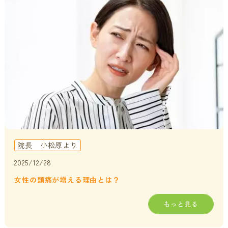
貧血・低血糖・疲れやすさ
分子整合栄養医学／オーソモレキュラーとは
提携医療機関
オフィスワークの体の悩み
分子整合栄養医学／オーソモレキュラーの血液検査と栄養療法
ニュース＆ブログ
の流れ
家事・育児でたまる体の疲れ
採用情報
体調不良で異常無しといわれてしまうのは？
年齢とともに変わる体調サポート
はじめての栄養相談はこちら
血液検査でわかるあなたの健康サイン
院長 小松原より
分子整合栄養医学を勉強したい方に
2025/12/28
女性の頭痛が増える理由とは？
もっと見る